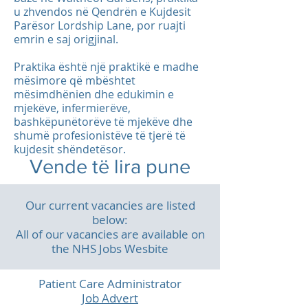
u zhvendos në Qendrën e Kujdesit
Parësor Lordship Lane, por ruajti
emrin e saj origjinal.
Praktika është një praktikë e madhe
mësimore që mbështet
mësimdhënien dhe edukimin e
mjekëve, infermierëve,
bashkëpunëtorëve të mjekëve dhe
shumë profesionistëve të tjerë të
kujdesit shëndetësor.
Vende të lira pune
Our current vacancies are listed
below:
All of our vacancies are available on
the NHS Jobs Wesbite
Patient Care Administrator
Job Advert