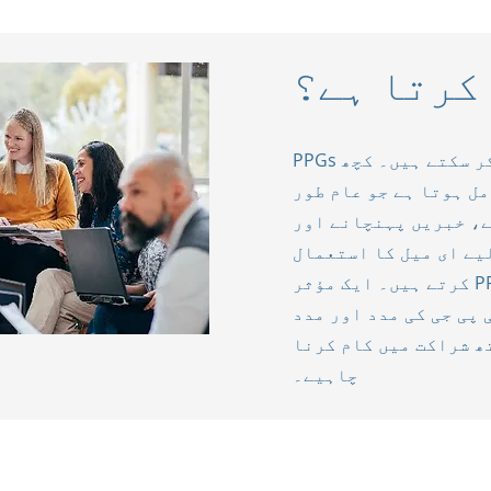
 کرتا ہے؟
PPGs متعدد مختلف طریقوں سے کام کر سکتے ہیں۔ کچھ
ل ہوتا ہے جو عام طور
ے، خبریں پہنچانے اور
لیے ای میل کا استعمال
کرتے ہیں۔ ایک مؤثر PPG مریض کی زیر قیادت اور خود
 پی جی کی مدد اور مدد
ھ شراکت میں کام کرنا
چاہیے۔