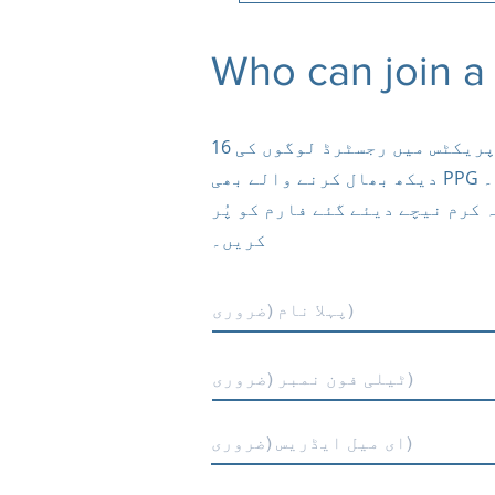
Who can join a
16 سال سے زیادہ عمر کا کوئی بھی شخص جو پریکٹس میں رجسٹرڈ ہے اس میں شامل ہو سکتا ہے۔ پریکٹس میں رجسٹرڈ لوگوں کی
ں۔
کرم نیچے دیئے گئے فارم کو پُر
کریں۔