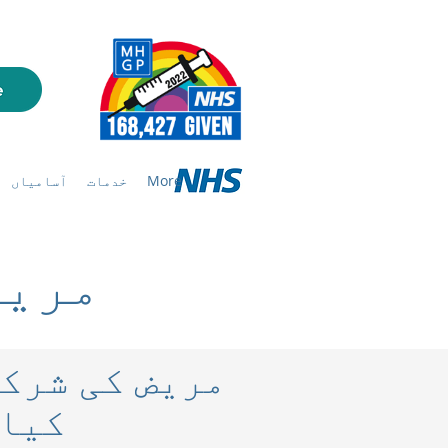
More
خدمات
آسامیاں
مریض
مریض کی شرکت
(PPG) 