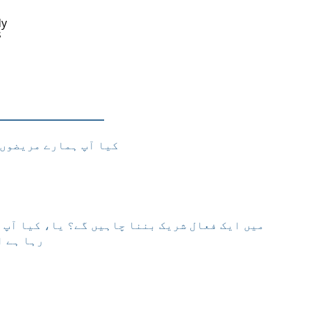
dy
s
کیا آپ ہمارے مریضوں 
رہا ہے ا