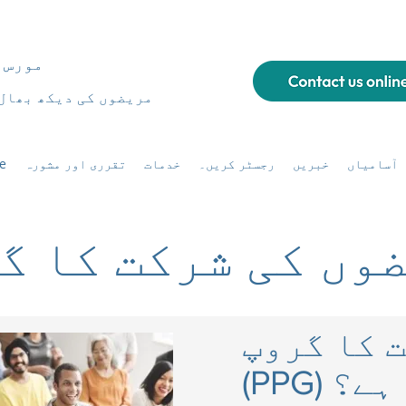
مورس 
مریضوں کی دیکھ بھال
آسامیاں
خبریں
رجسٹر کریں۔
خدمات
تقرری اور مشورہ
e
وں کی شرکت کا گ
 کا گروپ
کیا ہے؟