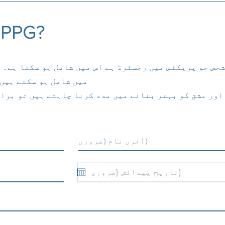
 PPG?
دیکھ بھال کرنے والے بھی PPG میں شامل ہو سکتے ہی
اور مشق کو بہتر بنانے میں مدد کرنا چاہتے ہیں تو براہ 