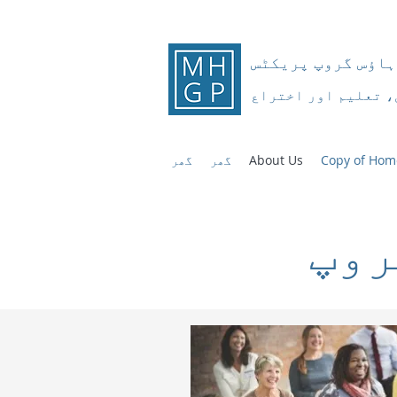
ہاؤس گروپ پریکٹس
، تعلیم اور اختراع
Copy of Hom
About Us
گھر
گھر
روپ