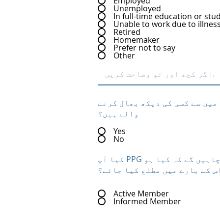
Employed
Unemployed
In full-time education or stu
Unable to work due to illnes
Retired
Homemaker
Prefer not to say
Other
میں سے کسی کی دیکھ بھال کرنے
والے ہیں؟
Yes
No
کیا آپ PPG میں ایک فعال شریک بننا چاہیں گے؟ یا، کیا آپ چاہیں گے کہ کیا ہو
س کے بارے میں مطلع کیا جائے؟
Active Member
Informed Member