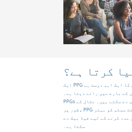
یا کرتا ہے؟
ایک PPG مشق کا ایک اہم دوست ہے، GP سروسز اور کی
 کے بارے میں رائے دیتا ہے۔
PPGs مثبت تبدیلی کی ترغیب دے سکتے ہیں۔ مثال کے
طور پر، PPG عملے کو اپوائنٹمنٹ سسٹم کو بہتر
 مدد کرنے کے لیے فیڈ بیک دے
سکتا ہے۔