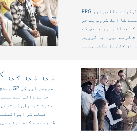
PPG مریضوں، دیکھ بھال کرنے والوں اور GP پریکٹس کے
ے کا ایک گروپ ہے جو GP پریکٹس فراہم کرنے والی
کے مسائل اور مریض کے
ات کرتے ہیں۔ یہ گروپس
 آن لائن مل سکتے ہیں۔
پی پی جی ک
جانے والی تبدیلیوں
طریقے سے کام کرنے میں