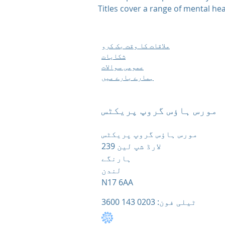
Titles cover a range of mental hea
ملاقات کا وقت بک کرو
شکایات
عمومی سوالات
ہمارے بارے میں
مورس ہاؤس گروپ پریکٹس
مورس ہاؤس گروپ پریکٹس
239 لارڈ شپ لین
ہارنگے
لندن
N17 6AA
ٹیلی فون: 0203 143 3600