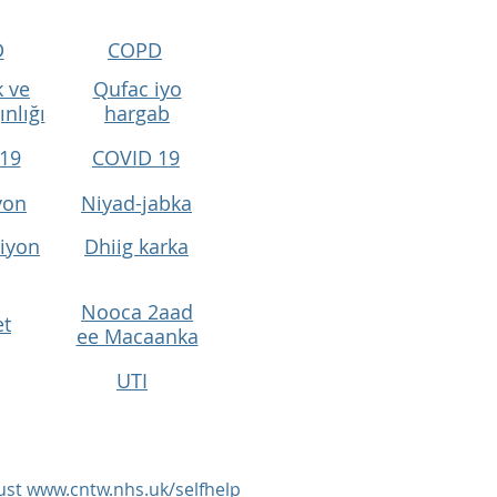
D
COPD
 ve
Qufac iyo
ınlığı
hargab
19
COVID 19
yon
Niyad-jabka
iyon
Dhiig karka
Nooca 2aad
et
ee Macaanka
UTI
ust
www.cntw.nhs.uk/selfhelp