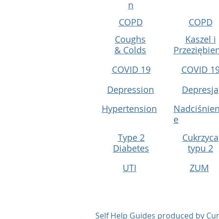
n
COPD
COPD
Coughs
Kaszel i
& Colds
Przeziębie
COVID 19
COVID 1
Depression
Depresja
Hypertension
Nadciśnien
e
Type 2
Cukrzyca
Diabetes
typu 2
UTI
ZUM
Self Help Guides produced by C