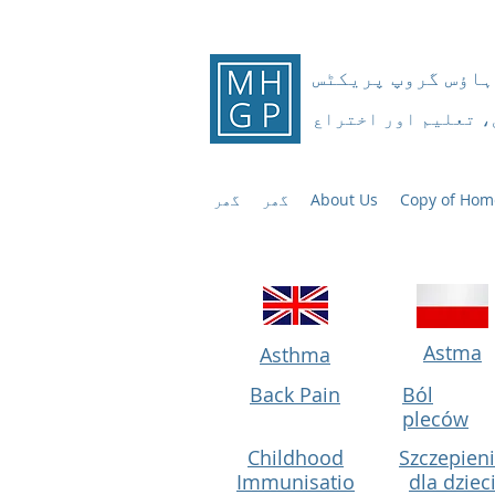
ہاؤس گروپ پریکٹس
، تعلیم اور اختراع
Copy of Hom
About Us
گھر
گھر
Astma
Asthma
Back Pain
Ból
pleców
Childhood
Szczepien
Immunisatio
dla dziec