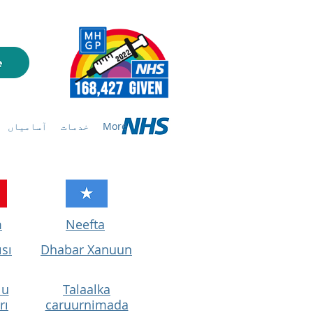
More
خدمات
آسامیاں
m
Neefta
ısı
Dhabar Xanuun
lu
Talaalka
rı
caruurnimada