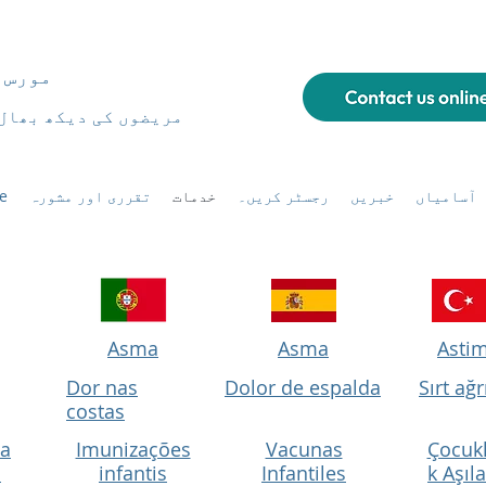
مورس 
مریضوں کی دیکھ بھال
آسامیاں
خبریں
رجسٹر کریں۔
خدمات
تقرری اور مشورہ
e
Asma
Asma
Asti
Dor nas
Dolor de espalda
Sırt ağr
costas
ia
Imunizações
Vacunas
Çocuk
i
infantis
Infantiles
k Aşıla