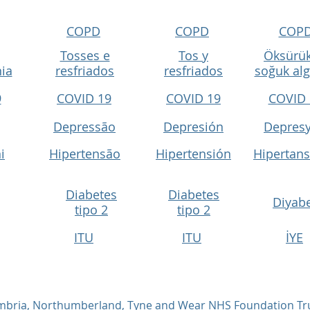
COPD
COPD
COP
Tosses e
Tos y
Öksürük
nia
resfriados
resfriados
soğuk alg
9
COVID 19
COVID 19
COVID 
Depressão
Depresión
Depres
i
Hipertensão
Hipertensión
Hipertans
Diabetes
Diabetes
Diyab
tipo 2
tipo 2
ITU
ITU
İYE
umbria, Northumberland, Tyne and Wear NHS Foundation Tr