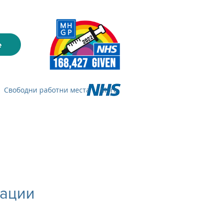
Свободни работни места
More
кации