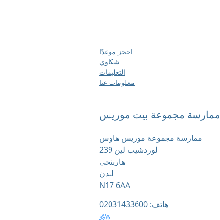
احجز موعدًا
شكاوي
التعليمات
معلومات عنا
ممارسة مجموعة بيت موريس
ممارسة مجموعة موريس هاوس
239 لوردشيب لين
هارينجي
لندن
N17 6AA
هاتف: 02031433600