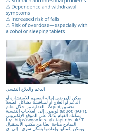
⚠ Stomach and intestinal problems
⚠ Dependence and withdrawal
symptoms
⚠ Increased risk of falls
⚠ Risk of overdose—especially with
alcohol or sleeping tablets
يمكن للمرضى إحالة أنفسهم للاستشارة أو
الدعم أو العلاج أو لمناقشة مشاكل الصحة
العقلية من خلال نظام &quot;تحسين
الوصول إلى العلاجات النفسية&quot; (IAPT).
يمكنك القيام بذلك على الموقع الإلكتروني
T
http://www.lets-talk-iapt.nhs.uk/
هنا:
النماذج متاحة أيضًا من مكتب الاستقبال
ويمكن إكمالها وإعادتها بشكل سري إلى أي