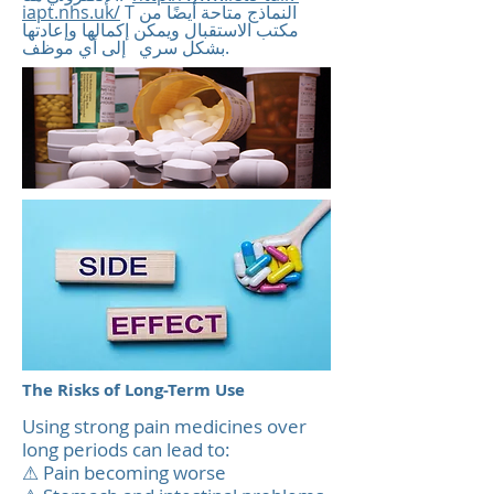
T النماذج متاحة أيضًا من
iapt.nhs.uk/
مكتب الاستقبال ويمكن إكمالها وإعادتها
بشكل سري إلى أي موظف.
The Risks of Long-Term Use
Using strong pain medicines over
long periods can lead to:
⚠ Pain becoming worse