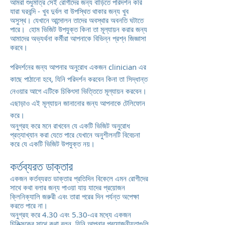
আমরা শুধুমাত্র সেই রোগীদের জন্য বাড়িতে পরিদর্শন করি
যারা ঘরবন্দি - খুব দুর্বল বা উপস্থিত থাকার জন্য খুব
অসুস্থ। যেখানে আন্দোলন তাদের অবস্থার অবনতি ঘটাতে
পারে। হোম ভিজিট উপযুক্ত কিনা তা মূল্যায়ন করার জন্য
আমাদের অভ্যর্থনা কর্মীরা আপনাকে বিভিন্ন প্রশ্ন জিজ্ঞাসা
করবে।
পরিদর্শনের জন্য আপনার অনুরোধ একজন clinician এর
কাছে পাঠানো হবে, যিনি পরিদর্শন করবেন কিনা তা সিদ্ধান্ত
নেওয়ার আগে এটিকে চিকিৎসা ভিত্তিতে মূল্যায়ন করবেন।
এছাড়াও এই মূল্যায়ন জানানোর জন্য আপনাকে টেলিফোন
করে।
অনুগ্রহ করে মনে রাখবেন যে একটি ভিজিট অনুরোধ
প্রত্যাখ্যান করা যেতে পারে যেখানে অনুশীলনটি বিবেচনা
করে যে একটি ভিজিট উপযুক্ত নয়।
কর্তব্যরত ডাক্তার
একজন কর্তব্যরত ডাক্তার প্রতিদিন বিকেলে এমন রোগীদের
সাথে কথা বলার জন্য পাওয়া যায় যাদের প্রয়োজন
ক্লিনিক্যালি জরুরী এবং তারা পরের দিন পর্যন্ত অপেক্ষা
করতে পারে না।
অনুগ্রহ করে 4.30 এবং 5.30-এর মধ্যে একজন
চিকিত্সকের সাথে কথা বলুন যিনি আপনার প্রয়োজনীয়তাগুলি