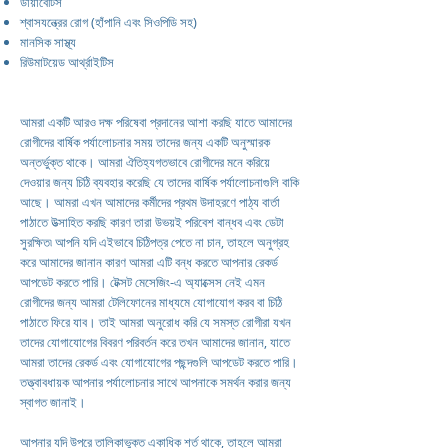
ডায়াবেটিস
শ্বাসযন্ত্রের রোগ (হাঁপানি এবং সিওপিডি সহ)
মানসিক সাস্থ্য
রিউমাটয়েড আর্থ্রাইটিস
আমরা একটি আরও দক্ষ পরিষেবা প্রদানের আশা করছি যাতে আমাদের
রোগীদের বার্ষিক পর্যালোচনার সময় তাদের জন্য একটি অনুস্মারক
অন্তর্ভুক্ত থাকে। আমরা ঐতিহ্যগতভাবে রোগীদের মনে করিয়ে
দেওয়ার জন্য চিঠি ব্যবহার করেছি যে তাদের বার্ষিক পর্যালোচনাগুলি বাকি
আছে। আমরা এখন আমাদের কর্মীদের প্রথম উদাহরণে পাঠ্য বার্তা
পাঠাতে উত্সাহিত করছি কারণ তারা উভয়ই পরিবেশ বান্ধব এবং ডেটা
সুরক্ষিত৷ আপনি যদি এইভাবে চিঠিপত্র পেতে না চান, তাহলে অনুগ্রহ
করে আমাদের জানান কারণ আমরা এটি বন্ধ করতে আপনার রেকর্ড
আপডেট করতে পারি। টেক্সট মেসেজিং-এ অ্যাক্সেস নেই এমন
রোগীদের জন্য আমরা টেলিফোনের মাধ্যমে যোগাযোগ করব বা চিঠি
পাঠাতে ফিরে যাব। তাই আমরা অনুরোধ করি যে সমস্ত রোগীরা যখন
তাদের যোগাযোগের বিবরণ পরিবর্তন করে তখন আমাদের জানান, যাতে
আমরা তাদের রেকর্ড এবং যোগাযোগের পছন্দগুলি আপডেট করতে পারি।
তত্ত্বাবধায়ক আপনার পর্যালোচনার সাথে আপনাকে সমর্থন করার জন্য
স্বাগত জানাই।
আপনার যদি উপরে তালিকাভুক্ত একাধিক শর্ত থাকে, তাহলে আমরা