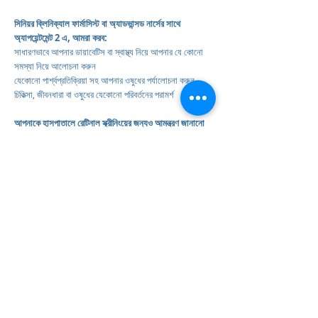
সিনিয়র ক্লিনিক্যাল ফার্মাসিস্ট বা অ্যাডভান্সড নার্সের সাথে
অ্যাপয়েন্টমেন্ট 2 এ, আমরা করব:
সাধারণভাবে আপনার ডায়াবেটিস বা স্বাস্থ্য নিয়ে আপনার যে কোনো
সমস্যা নিয়ে আলোচনা করুন
যেকোনো পার্শ্বপ্রতিক্রিয়া সহ আপনার ওষুধের পর্যালোচনা করুন
চিকিত্সা, জীবনধারা বা ওষুধের যেকোনো পরিবর্তনের পরামর্শ
আপনাকে হাসপাতালে রেটিনাল স্ক্রীনিংয়ের জন্যও আমন্ত্রণ জানানো
হবে।
এই অ্যাপয়েন্টমেন্টে চোখের পিছনের (রেটিনা) প্রাথমিক ডায়াবেটিক
পরিবর্তনের জন্য পরীক্ষা করা হয় যা চিকিত্সা না করা হলে দৃষ্টি জটিলতা
হতে পারে।
ডায়াবেটিস সম্পর্কে আরও তথ্যের জন্য, nhs.uk বা
www.diabetes.org.uk
দেখুন
মরিস হাউস গ্রুপ অনুশীলন
মরিস হাউস গ্রুপ অনুশীলন
239 লর্ডশিপ লেন