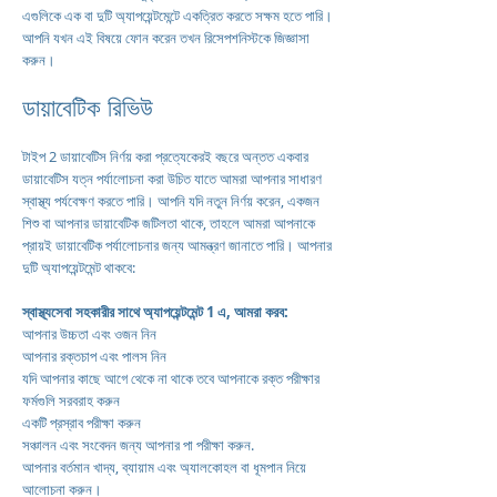
এগুলিকে এক বা দুটি অ্যাপয়েন্টমেন্টে একত্রিত করতে সক্ষম হতে পারি।
আপনি যখন এই বিষয়ে ফোন করেন তখন রিসেপশনিস্টকে জিজ্ঞাসা
করুন।
ডায়াবেটিক রিভিউ
টাইপ 2 ডায়াবেটিস নির্ণয় করা প্রত্যেকেরই বছরে অন্তত একবার
ডায়াবেটিস যত্ন পর্যালোচনা করা উচিত যাতে আমরা আপনার সাধারণ
স্বাস্থ্য পর্যবেক্ষণ করতে পারি। আপনি যদি নতুন নির্ণয় করেন, একজন
শিশু বা আপনার ডায়াবেটিক জটিলতা থাকে, তাহলে আমরা আপনাকে
প্রায়ই ডায়াবেটিক পর্যালোচনার জন্য আমন্ত্রণ জানাতে পারি। আপনার
দুটি অ্যাপয়েন্টমেন্ট থাকবে:
স্বাস্থ্যসেবা সহকারীর সাথে অ্যাপয়েন্টমেন্ট 1 এ, আমরা করব:
আপনার উচ্চতা এবং ওজন নিন
আপনার রক্তচাপ এবং পালস নিন
যদি আপনার কাছে আগে থেকে না থাকে তবে আপনাকে রক্ত পরীক্ষার
ফর্মগুলি সরবরাহ করুন
একটি প্রস্রাব পরীক্ষা করুন
সঞ্চালন এবং সংবেদন জন্য আপনার পা পরীক্ষা করুন.
আপনার বর্তমান খাদ্য, ব্যায়াম এবং অ্যালকোহল বা ধূমপান নিয়ে
আলোচনা করুন।