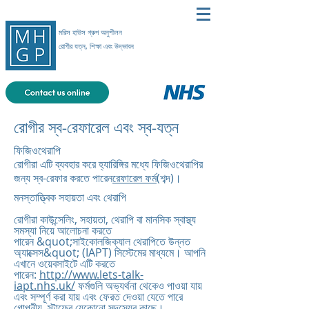
মরিস হাউস গ্রুপ অনুশীলন
রোগীর যত্ন, শিক্ষা এবং উদ্ভাবন
রোগীর স্ব-রেফারেল এবং স্ব-যত্ন
ফিজিওথেরাপি
রোগীরা এটি ব্যবহার করে হ্যারিঙ্গির মধ্যে ফিজিওথেরাপির
জন্য স্ব-রেফার করতে পারেন
রেফারেল ফর্ম
(শব্দ)।
মনস্তাত্ত্বিক সহায়তা এবং থেরাপি​
রোগীরা কাউন্সেলিং, সহায়তা, থেরাপি বা মানসিক স্বাস্থ্য
সমস্যা নিয়ে আলোচনা করতে
পারেন &quot;সাইকোলজিক্যাল থেরাপিতে উন্নত
অ্যাক্সেস&quot; (IAPT) সিস্টেমের মাধ্যমে। আপনি
এখানে ওয়েবসাইটে এটি করতে
পারেন:
http://www.lets-talk-
iapt.nhs.uk/
ফর্মগুলি অভ্যর্থনা থেকেও পাওয়া যায়
এবং সম্পূর্ণ করা যায় এবং ফেরত দেওয়া যেতে পারে
গোপনীয় স্টাফের যেকোনো সদস্যের কাছে।