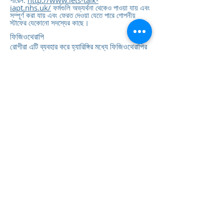
পারেন:
http://www.lets-talk-
iapt.nhs.uk/
ফর্মগুলি অভ্যর্থনা থেকেও পাওয়া যায় এবং
সম্পূর্ণ করা যায় এবং ফেরত দেওয়া যেতে পারে গোপনীয়
স্টাফের যেকোনো সদস্যের কাছে।
ফিজিওথেরাপি
রোগীরা এটি ব্যবহার করে হ্যারিঙ্গির মধ্যে ফিজিওথেরাপির
জন্য স্ব-রেফার করতে পারেন
রেফারেল ফর্ম
(শব্দ)।
ফিজিওথেরাপি
রোগীরা এটি ব্যবহার করে হ্যারিঙ্গির মধ্যে ফিজিওথেরাপির
জন্য স্ব-রেফার করতে পারেন
রেফারেল ফর্ম
(শব্দ)।
মরিস হাউস গ্রুপ অনুশীলন
মরিস হাউস গ্রুপ অনুশীলন
239 লর্ডশিপ লেন
হরিঙ্গি
লন্ডন
N17 6AA
টেলিফোন:
0203 143 3600