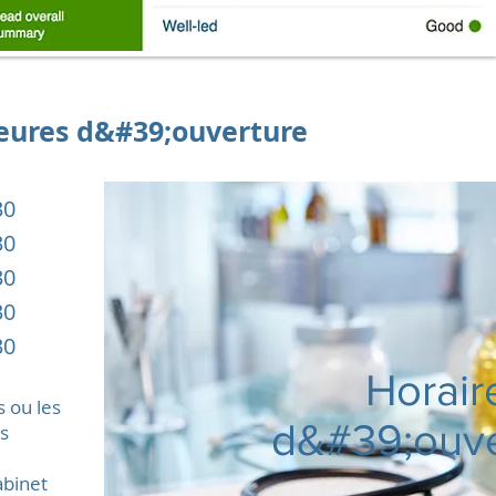
eures d&#39;ouverture
30
30
30
30
30
Horair
 ou les
d&#39;ouve
s
abinet