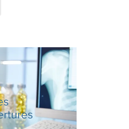
es
rtures