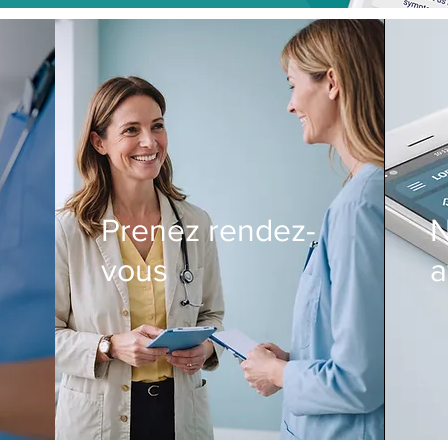
Prenez rendez-
N
vous
a