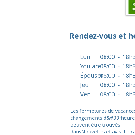
Rendez-vous et h
Lun
08:00 -
18h
You are
08:00 -
18h
Épouser
08:00 -
18h
Jeu
08:00 -
18h
Ven
08:00 -
18h
Les fermetures de vacances
changements d&#39;heure
peuvent être trouvés
dans
Nouvelles et avis
. Le c