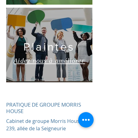
Plaintes
Aidez nous à améliorer
PRATIQUE DE GROUPE MORRIS
HOUSE
Cabinet de groupe Morris House
239, allée de la Seigneurie
Haringey