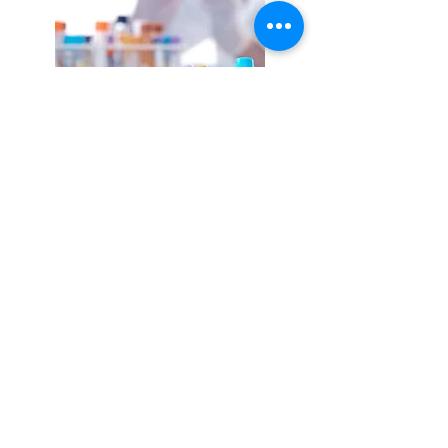
PRATIQUE DE GROUPE MORRIS
HOUSE
Cabinet de groupe Morris House
239, allée de la Seigneurie
Haringey
Londres
N17 6AA
Téléphone :
0203 143 3600