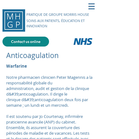
PRATIQUE DE GROUPE MORRIS HOUSE
SOINS AUX PATIENTS, ÉDUCATION ET
INNOVATION
Anticoagulation
Warfarine
Notre pharmacien clinicien Peter Magennis a la
responsabilité globale du
administration, audit et gestion de la clinique
d&#39;anticoagulation. Il dirige le
clinique d&#39;anticoagulation
deux fois par
semaine ; un lundi et un mercredi.
Il est soutenu par Jo Courtenay, infirmière
praticienne avancée (ANP) du cabinet.
Ensemble, ils assurent la couverture des
périodes de maladie et de vacances.
Les tests
et le dosage des patients sont effectués avec