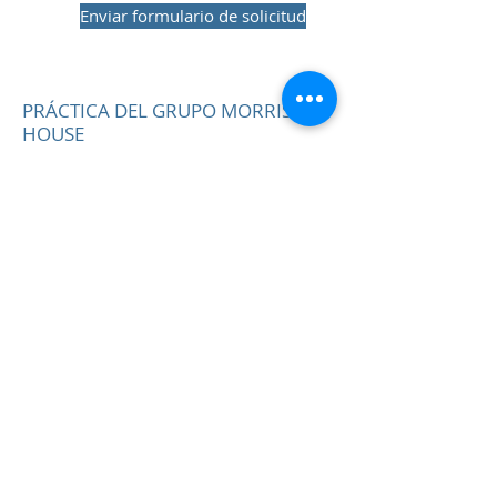
Enviar formulario de solicitud
PRÁCTICA DEL GRUPO MORRIS
HOUSE
Práctica grupal de Morris House
239 Señorío Lane
haringey
Londres
N17 6AA
Teléfono:
0203 143 3600