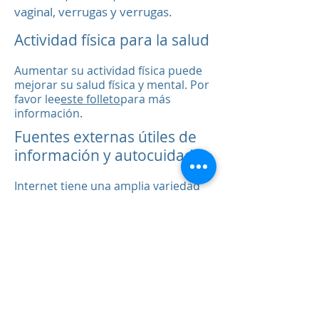
vaginal, verrugas y verrugas.
Actividad física para la salud
Aumentar su actividad física puede
mejorar su salud física y mental. Por
favor lee
este folleto
para más
información.
Fuentes externas útiles de
información y autocuidado
Internet tiene una amplia variedad
de información para ayudar a los
pacientes. Algunos sitios útiles
incluyen:
-
Servicio Nacional de Salud
-
Paciente.info
-
Diabetes Reino Unido
-
Asma Reino Unido
-
Información de viaje​