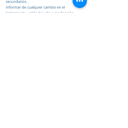
secundarios.
Informar de cualquier cambio en el
tratamiento, estilo de vida o medicación.
También se le invitará a un examen de
retina en el hospital.
En esta cita, se revisa la parte posterior del ojo
(retina) para detectar cambios diabéticos
tempranos que podrían provocar
complicaciones en la visión si no se tratan.
Para obtener más información sobre la
diabetes, visite nhs.uk o
www.diabetes.org.uk
PRÁCTICA DEL GRUPO MORRIS
HOUSE
Práctica grupal de Morris House
239 Señorío Lane
haringey